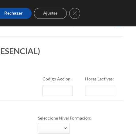
CERRAR EL BANNER DE CO
Rechazar
Ajustes
0
CARRITO /
0,00
€
ESENCIAL)
Codigo Accion:
Horas Lectivas:
Seleccione Nivel Formación: